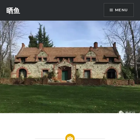
Skip
晒鱼
MENU
to
content