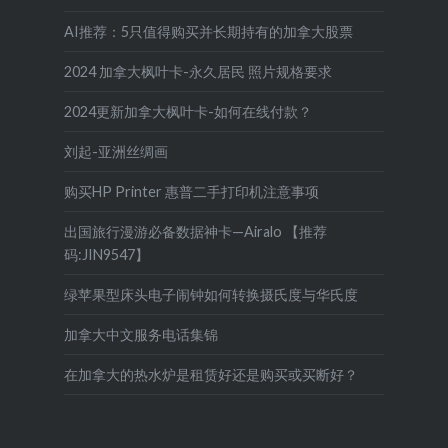
AI推荐：5只值得购买并长期持有的加拿大股票
2024 加拿大枫叶卡-永久居民 照片规格要求
2024更新加拿大枫叶卡-如何在线付款？
刘起-亚洲丝绸画
购买HP Printer 惠普二手打印机注意事项
出国旅行漫游必备数据神卡—Airalo 【推荐
码:JIN9547】
绿苹果型床头电子闹钟如何转换摄氏度与华氏度
加拿大中文服务电话集锦
在加拿大的热水炉是租赁好还是购买或买断好？