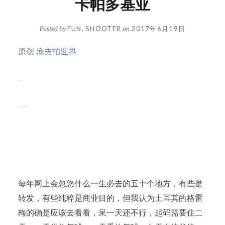
卡帕多基亚
Posted by
FUN, SHOOTER
on
2017年6月19日
原创
渔夫拍世界
微信号 Travelphotoer
功能介绍 纪录旅行中摄影以及照片后面的故事
每年网上会忽悠什么一生必去的五十个地方，有些是
转发，有些纯粹是商业目的，但我认为土耳其的格雷
梅的确是应该去看看，呆一天还不行，起码需要住二