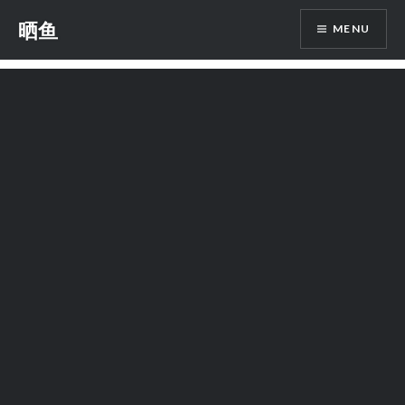
Skip
晒鱼
MENU
to
content