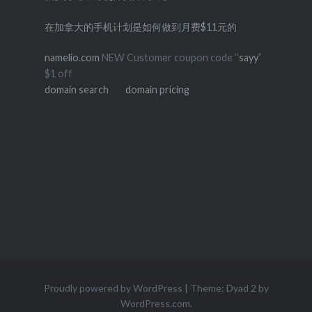
在加拿大的手机计划是如何做到月费$11元的
namelio.com
NEW Customer coupon code “
sayy
”
$1 off
domain search
domain pricing
Proudly powered by WordPress
|
Theme: Dyad 2 by
WordPress.com
.