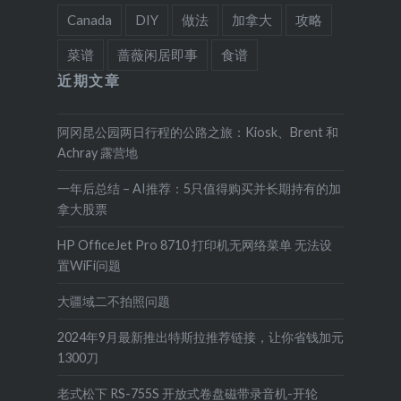
Canada
DIY
做法
加拿大
攻略
菜谱
蔷薇闲居即事
食谱
近期文章
阿冈昆公园两日行程的公路之旅：Kiosk、Brent 和
Achray 露营地
一年后总结 – AI推荐：5只值得购买并长期持有的加
拿大股票
HP OfficeJet Pro 8710 打印机无网络菜单 无法设
置WiFi问题
大疆域二不拍照问题
2024年9月最新推出特斯拉推荐链接，让你省钱加元
1300刀
老式松下 RS-755S 开放式卷盘磁带录音机-开轮