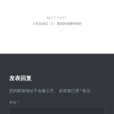
航
NEXT POST
土耳其游记（三）度假胜地费特希耶
发表回复
您的邮箱地址不会被公开。
必填项已用
*
标注
评论
*