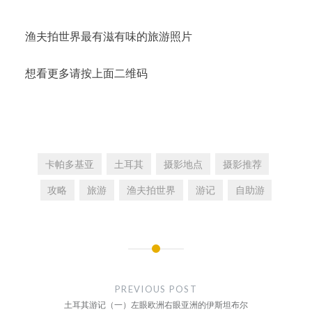
渔夫拍世界最有滋有味的旅游照片
想看更多请按上面二维码
卡帕多基亚
土耳其
摄影地点
摄影推荐
攻略
旅游
渔夫拍世界
游记
自助游
文
章
PREVIOUS POST
导
土耳其游记（一）左眼欧洲右眼亚洲的伊斯坦布尔