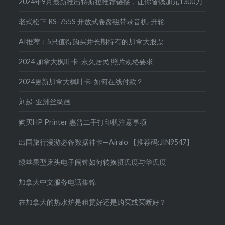
2024年9月最新推出特斯拉推荐链接，让你省钱加元1300刀
老式松下 RS-755S 开放式卷盘磁带录音机-开轮
AI推荐：5只值得购买并长期持有的加拿大股票
2024 加拿大枫叶卡-永久居民 照片规格要求
2024更新加拿大枫叶卡-如何在线付款？
刘起-亚洲丝绸画
购买HP Printer 惠普二手打印机注意事项
出国旅行漫游必备数据神卡—Airalo 【推荐码:JIN9547】
绿苹果型床头电子闹钟如何转换摄氏度与华氏度
加拿大中文服务电话集锦
在加拿大的热水炉是租赁好还是购买或买断好？