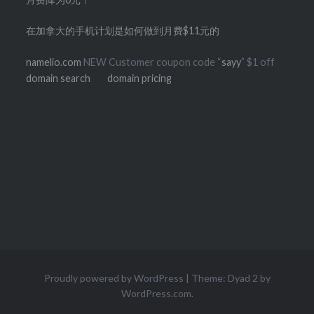
在加拿大的手机计划是如何做到月费$11元的
namelio.com
NEW Customer coupon code “
sayy
” $1 off
domain search
domain pricing
Proudly powered by WordPress
|
Theme: Dyad 2 by
WordPress.com
.