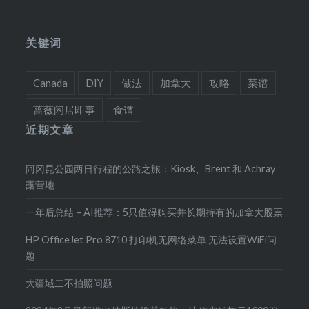
关键词
Canada
DIY
做法
加拿大
攻略
菜谱
蔷薇闲居即事
食谱
近期文章
阿冈昆公园两日行程的公路之旅：Kiosk、Brent 和 Achray
露营地
一年后总结 – AI推荐：5只值得购买并长期持有的加拿大股票
HP OfficeJet Pro 8710 打印机无网络菜单 无法设置WiFi问
题
大疆域二不拍照问题