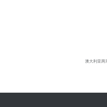
文
章
导
航
澳大利亚两