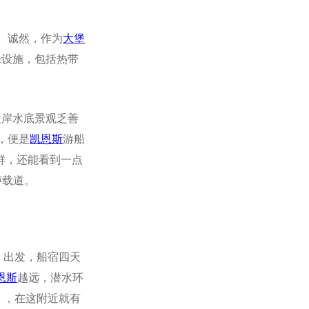
动。诚然，作为
大堡
乐设施，包括热带
近岸水底景观乏善
点，便是
凯恩斯
游船
些礁群，还能看到一点
声载道。
las）出发，船宿四天
恩斯
越远，潜水环
d），在这附近就有