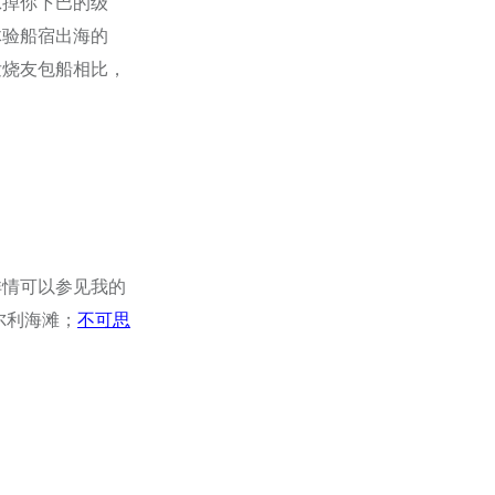
惊掉你下巴的级
体验船宿出海的
发烧友包船相比，
详情可以参见我的
尔利海滩；
不可思