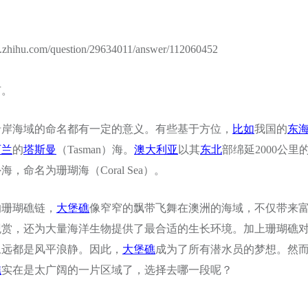
hihu.com/question/29634011/answer/112060452
有。
沿岸海域的命名都有一定的意义。有些基于方位，
比如
我国的
东
西兰
的
塔斯曼
（Tasman）海。
澳大利亚
以其
东北
部绵延2000公
，命名为珊瑚海（Coral Sea）。
的珊瑚礁链，
大堡礁
像窄窄的飘带飞舞在澳洲的海域，不仅带来
观赏，还为大量海洋生物提供了最合适的生长环境。加上珊瑚礁
永远都是风平浪静。因此，
大堡礁
成为了所有潜水员的梦想。然
礁
实在是太广阔的一片区域了，选择去哪一段呢？