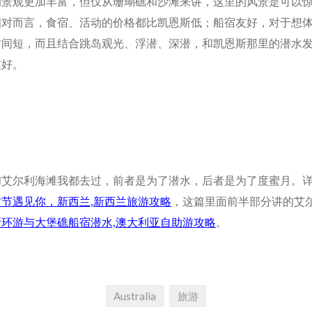
的景观更加丰富，但仅从珊瑚礁和沙滩来讲，这里的风景是可以
相对而言，食宿、活动的价格都比凯恩斯低；船宿友好，对于想
时间短，而且结合跳岛观光、浮潜、深潜，和凯恩斯那里的潜水
友好。
和艾尔利海滩我都去过，前者是为了潜水，后者是为了度蜜月。
节遇见你，新西兰,新西兰旅游攻略
，这篇里面前半部分讲的艾
环游与大堡礁船宿潜水,澳大利亚自助游攻略
。
Australia
旅游