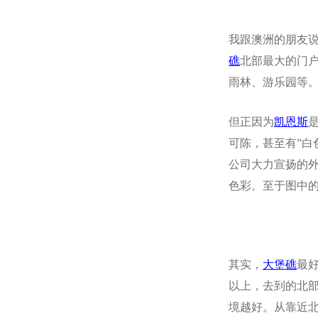
我跟澳洲的朋友
礁
北部最大的门
雨林、游乐园等
但正因为
凯恩斯
可陈，甚至有”白色沙
公司大力宣扬的外堡
色彩。至于图中
其实，
大堡礁
最
以上，去到的北部色
境越好。从靠近北部