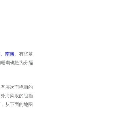
海
、
南海
。有些基
里的珊瑚礁链为分隔
富有层次而艳丽的
对外海风浪的阻挡
而，从下面的地图