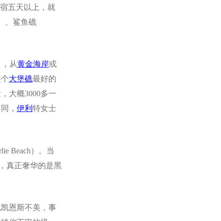
船宿五天以上，就
f）、鲨鱼礁
d），从
黄金海岸
或
整个
大堡礁
最好的
，大概3000多一
不同，
伊利
特女士
 Beach）。当
实，真正奢华的是黑
是说凯恩斯不美，事