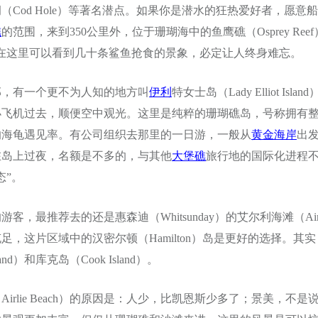
（Cod Hole）等著名潜点。如果你是潜水的狂热爱好者，愿意
礁
的范围，来到350公里外，位于珊瑚海中的鱼鹰礁（Osprey Ree
ef）。在这里可以看到几十条鲨鱼抢食的景象，必定让人终身难忘。
部，有一个更不为人知的地方叫
伊利
特女士岛（Lady Elliot Islan
小飞机过去，顺便空中观光。这里是纯粹的珊瑚礁岛，号称拥有
的海龟遇见率。有公司组织去那里的一日游，一般从
黄金海岸
出发
在岛上过夜，名额是不多的，与其他
大堡礁
旅行地的国际化进程
态”。
，最推荐去的还是惠森迪（Whitsunday）的艾尔利海滩（Airlie
足，这片区域中的汉密尔顿（Hamilton）岛是更好的选择。其
land）和库克岛（Cook Island）。
irlie Beach）的原因是：人少，比凯恩斯少多了；景美，不