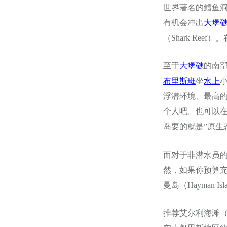
世界著名的鳕鱼洞
有机会冲出
大堡
（Shark Re
至于
大堡礁
的南
布里斯班
坐
水上
浮潜环境、最高
个人吧。也可以
岛要的就是”原生
而对于非潜水员的游客
然，如果你预算充
曼岛（Hayman Is
推荐艾尔利海滩（A