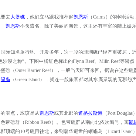
说要去
大堡礁
，他们立马跟我推荐起
凯恩斯
（Cairns）的种种活
户，
凯恩斯
不负盛名。除了美丽的海景，这里还有丰富的陆上娱
。
是国际知名旅行地，开发多年，这一段的珊瑚礁已经严重破坏，
漠之称”。下图中橘红色标出的Flynn Reef、Milln Reef等潜
礁（Outer Barrier Reef），一般当天即可来回。据说在这
的
绿岛
（Green Island），就连一般旅客都对其水底景观的无聊怨
好的潜点，应该是从
凯恩斯
或其北部的
道格拉斯港
（Port Doug
带礁群（Ribbon Reefs）。色带礁群从南向北依次编号，离
凯
顶端的10号礁再往北，来到奢华避世的蜥蜴岛（Lizard Islan