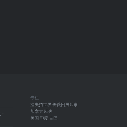
专栏
渔夫拍世界
蔷薇闲居即事
加拿大
班夫
旅：
美国
印度
古巴
地