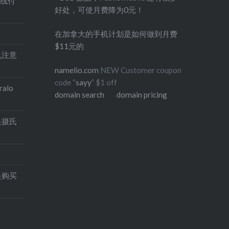
在线付
好处，可使月费降为0元！
在加拿大的手机计划是如何做到月费
$11元的
印机注意
namelio.com
NEW Customer coupon
code “
sayy
” $1 off
alo
domain search
domain pricing
换摄氏
是购买