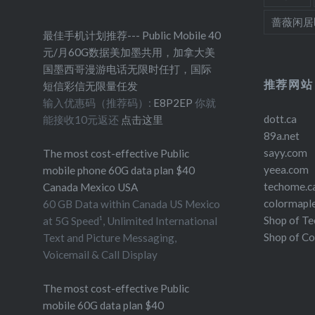
蔷薇闲居
最佳手机计划推荐--- Public Mobile 40
元/月60G数据美加墨共用，加拿大美
国墨西哥漫游电话无限时任打，国际
推荐网站
短信彩信无限量任发
输入优惠码（推荐码）:
E8P2EP
你就
dott.ca
能接收10元返还
点击这里
89a.net
sayy.com
The most cost-effective Public
yeea.com
mobile phone 60G data plan $40
techome.c
Canada Mexico USA
colormapl
60 GB Data within Canada US Mexico
Shop of T
at 5G Speed¹, Unlimited International
Shop of C
Text and Picture Messaging,
Voicemail & Call Display
The most cost-effective Public
mobile 60G data plan $40