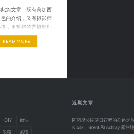
读此篇文章，既有美加西
景色的介绍，又有摄影师
心得，更难得的是摄影师
的心境：&#822…
READ MORE
近期文章
DIY
做法
阿冈昆公园两日行程的公路之
Kiosk、Brent 和 Achray 露营
攻略
菜谱