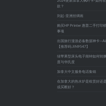
2024更新加拿大枫叶卡-如何
款？
刘起-亚洲丝绸画
购买HP Printer 惠普二手打
事项
出国旅行漫游必备数据神卡—Air
【推荐码:JIN9547】
绿苹果型床头电子闹钟如何转
度与华氏度
加拿大中文服务电话集锦
在加拿大的热水炉是租赁好还
或买断好？