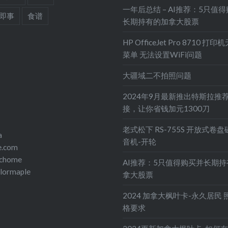
一年后总结 – AI推荐：5只值
即事
食谱
长期持有的加拿大股票
HP OfficeJet Pro 8710 打
菜单 无法设置WiFi问题
大疆域二不拍照问题
2024年9月最新推出特斯拉推
接，让你省钱加元1300刀
老式松下 RS-755S 开放式卷
a
音机-开轮
e.com
echome
AI推荐：5只值得购买并长期
olormaple
拿大股票
2024 加拿大枫叶卡-永久居民 
格要求