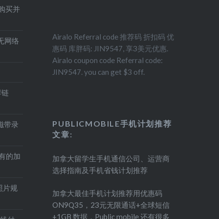
得购买并
Airalo Referral code 推荐码 折扣码 优
印机无网络
惠码 库胖码: JIN9547, 享3美元优惠.
Airalo coupon code Referral code:
JIN9547. you can get $3 off.
荐链
PUBLICMOBILE手机计划推荐
盘磁带录
文章:
持有的加
加拿大留学生手机通信公司、运营商
选择指南及手机省钱计划推荐
照片规
加拿大最佳手机计划推荐用优惠码
ON9Q35，23元无限通话+全球短信
+1GB 数据，Public mobile 还有很多