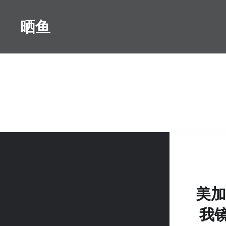
Skip
to
晒鱼
content
美加
我镜