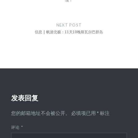
境！
航
NEXT POST
信息 | 帆游北极：11天10晚斯瓦尔巴群岛
发表回复
您的邮箱地址不会被公开。
必填项已用
*
标注
评论
*