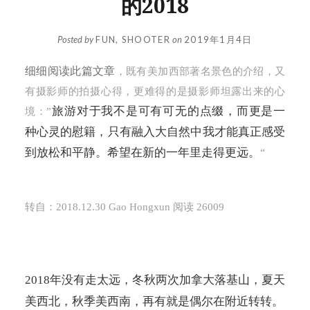
的2018
Posted by
FUN, SHOOTER
on
2019年1月4日
细细阅读此篇文章
，既有美加西部著名景色的介绍，又
有摄影师的拍摄心得，更难得的是摄影师坦露出来的心
旅游对于我不是可有可无的点缀，而更是一
境：”
种心灵的慰籍，只有融入大自然中我才能真正感受
到放松和平静。希望在新的一年里走得更远。
“
转自：
2018.12.30 Gao Hongxun
阅读
26009
2018
年没有走太远，冬秋两次加拿大落基山，夏天
美西北，秋季美西南，再有就是偶尔在附近转转。