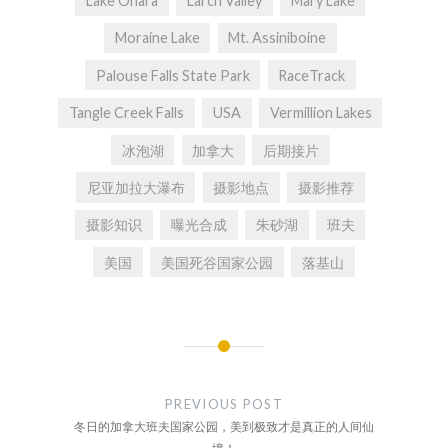
Lake Ohara
Larch Valley
Mary Lake
Moraine Lake
Mt. Assiniboine
Palouse Falls State Park
RaceTrack
Tangle Creek Falls
USA
Vermillion Lakes
冰泡湖
加拿大
后期接片
尼亚加拉大瀑布
摄影地点
摄影推荐
摄影知识
曝光合成
朱砂湖
班夫
美国
美国死谷国家公园
落基山
文
章
PREVIOUS POST
导
冬日的加拿大班夫国家公园，美到极致才是真正的人间仙