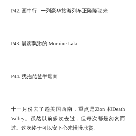
P42.
画中行
一列豪华旅游列车正隆隆驶来
P43.
晨雾飘渺的
Moraine Lake
P44.
犹抱琵琶半遮面
十一月份去了趟美国西南，重点是
Zion
和
Death
Valley
。虽然以前多次去过，但每次都是匆匆而
过。这次终于可以安下心来慢慢欣赏。