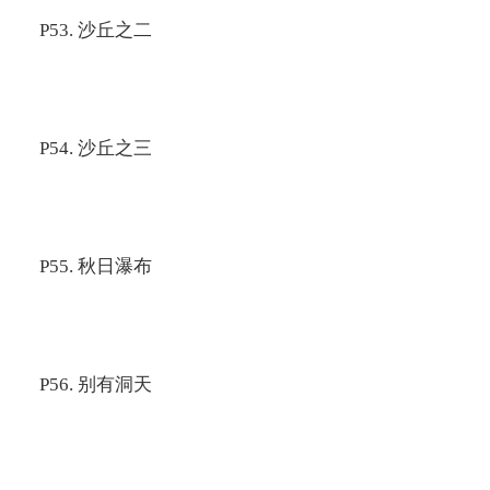
P53.
沙丘之二
P54.
沙丘之三
P55.
秋日瀑布
P56.
别有洞天