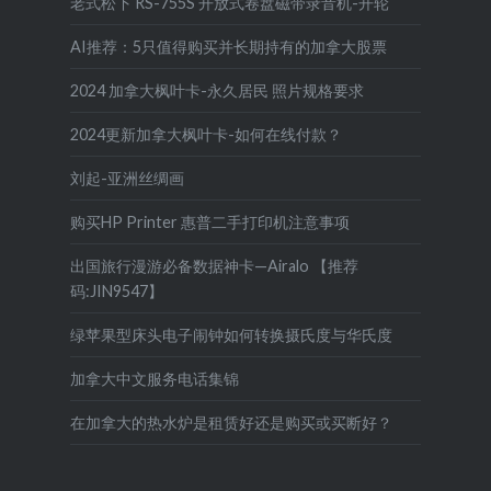
老式松下 RS-755S 开放式卷盘磁带录音机-开轮
AI推荐：5只值得购买并长期持有的加拿大股票
2024 加拿大枫叶卡-永久居民 照片规格要求
2024更新加拿大枫叶卡-如何在线付款？
刘起-亚洲丝绸画
购买HP Printer 惠普二手打印机注意事项
出国旅行漫游必备数据神卡—Airalo 【推荐
码:JIN9547】
绿苹果型床头电子闹钟如何转换摄氏度与华氏度
加拿大中文服务电话集锦
在加拿大的热水炉是租赁好还是购买或买断好？