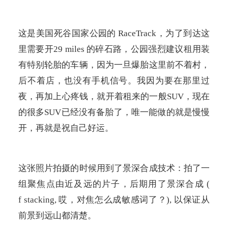
这是美国死谷国家公园的
RaceTrack
，为了到达这
里需要开
29 miles
的碎石路，公园强烈建议租用装
有特别轮胎的车辆，因为一旦爆胎这里前不着村，
后不着店，也没有手机信号。我因为要在那里过
夜，再加上心疼钱，就开着租来的一般
SUV
，现在
的很多
SUV
已经没有备胎了，唯一能做的就是慢慢
开，再就是祝自己好运。
这张照片拍摄的时候用到了景深合成技术：拍了一
组聚焦点由近及远的片子，后期用了景深合成
(
f stacking,
哎，对焦怎么成敏感词了？
),
以保证从
前景到远山都清楚。