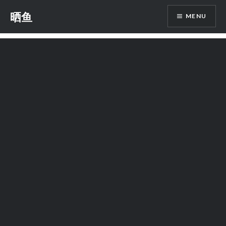
Skip
晒鱼
MENU
to
content