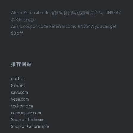
Airalo Referral code 推荐码 折扣码 优惠码 库胖码: JIN9547,
享3美元优惠.
Airalo coupon code Referral code: JIN9547. you can get
$3 off.
推荐网站
dott.ca
89a.net
sayy.com
yeea.com
techome.ca
colormaple.com
Shop of Techome
Shop of Colormaple