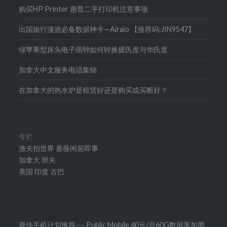
购买HP Printer 惠普二手打印机注意事项
出国旅行漫游必备数据神卡—Airalo 【推荐码:JIN9547】
绿苹果型床头电子闹钟如何转换摄氏度与华氏度
加拿大中文服务电话集锦
在加拿大的热水炉是租赁好还是购买或买断好？
专栏
渔夫拍世界
蔷薇闲居即事
加拿大
班夫
美国
印度
古巴
最佳手机计划推荐--- Public Mobile 40元/月60G数据美加墨