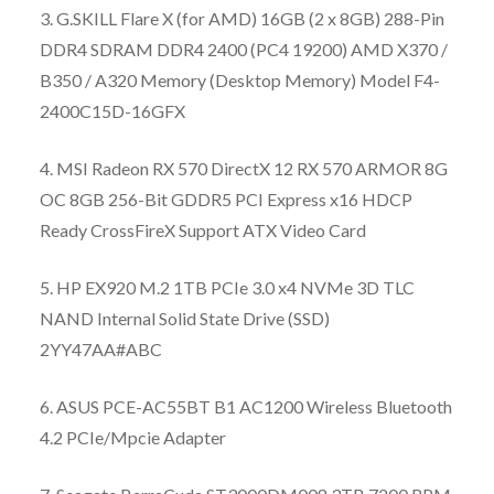
3. G.SKILL Flare X (for AMD) 16GB (2 x 8GB) 288-Pin
DDR4 SDRAM DDR4 2400 (PC4 19200) AMD X370 /
B350 / A320 Memory (Desktop Memory) Model F4-
2400C15D-16GFX
4. MSI Radeon RX 570 DirectX 12 RX 570 ARMOR 8G
OC 8GB 256-Bit GDDR5 PCI Express x16 HDCP
Ready CrossFireX Support ATX Video Card
5. HP EX920 M.2 1TB PCIe 3.0 x4 NVMe 3D TLC
NAND Internal Solid State Drive (SSD)
2YY47AA#ABC
6. ASUS PCE-AC55BT B1 AC1200 Wireless Bluetooth
4.2 PCIe/Mpcie Adapter