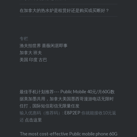
在加拿大的热水炉是租赁好还是购买或买断好？
专栏
渔夫拍世界
蔷薇闲居即事
加拿大
班夫
美国
印度
古巴
最佳手机计划推荐--- Public Mobile 40元/月60G数
据美加墨共用，加拿大美国墨西哥漫游电话无限时
任打，国际短信彩信无限量任发
输入优惠码（推荐码）:
E8P2EP
你就能接收10元返
还
点击这里
The most cost-effective Public mobile phone 60G