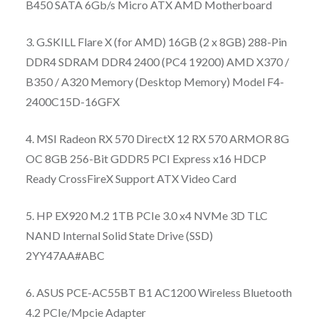
B450 SATA 6Gb/s Micro ATX AMD Motherboard
3. G.SKILL Flare X (for AMD) 16GB (2 x 8GB) 288-Pin
DDR4 SDRAM DDR4 2400 (PC4 19200) AMD X370 /
B350 / A320 Memory (Desktop Memory) Model F4-
2400C15D-16GFX
4. MSI Radeon RX 570 DirectX 12 RX 570 ARMOR 8G
OC 8GB 256-Bit GDDR5 PCI Express x16 HDCP
Ready CrossFireX Support ATX Video Card
5. HP EX920 M.2 1TB PCIe 3.0 x4 NVMe 3D TLC
NAND Internal Solid State Drive (SSD)
2YY47AA#ABC
6. ASUS PCE-AC55BT B1 AC1200 Wireless Bluetooth
4.2 PCIe/Mpcie Adapter