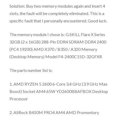
Solution: Buy two memory modules again and insert 4
slots, the fault will be completely eliminated. This is a
specific fault that I personally encountered. Good luck.
The memory module I chose is: G.SKILL Flare X Series
32GB (2 x 16GB) 288-Pin DDR4 SDRAM DDR4 2400
(PC4 19200) AMD X370 / B350 / A320 Memory
(Desktop Memory) Model F4-2400C15D-32GFXR
The parts number list is:
1. AMD RYZEN 5 2600 6-Core 3.4 GHz (3.9 GHz Max
Boost) Socket AM4 65W YD2600BBAFBOX Desktop
Processor
2. ASRock B450M PRO4 AM4 AMD Promontory