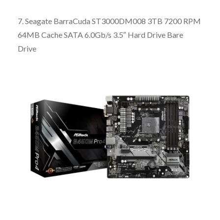
7. Seagate BarraCuda ST3000DM008 3TB 7200 RPM
64MB Cache SATA 6.0Gb/s 3.5″ Hard Drive Bare
Drive