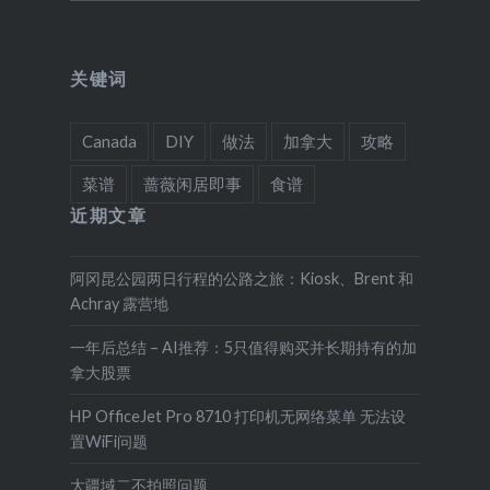
关键词
Canada
DIY
做法
加拿大
攻略
菜谱
蔷薇闲居即事
食谱
近期文章
阿冈昆公园两日行程的公路之旅：Kiosk、Brent 和
Achray 露营地
一年后总结 – AI推荐：5只值得购买并长期持有的加
拿大股票
HP OfficeJet Pro 8710 打印机无网络菜单 无法设
置WiFi问题
大疆域二不拍照问题