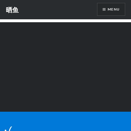
Skip
晒鱼
MENU
to
content