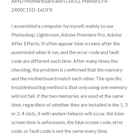
AMD Motherboard and G.SKILL Memory F4-
2400C15D-16GFX
I assembled a computer by myself, mainly to use
Photoshop, Lightroom, Adobe Premiere Pro, Adobe
After Effects. It often appear blue screens after the
assembled when it run, and the error code and fault
code are different each time. After many times the
checking, the problem is confirmed that the memory
and the motherboard match each other. The specific
troubleshooting method is that only using one memory
will not fail. If the two memories are used at the same
time, regardless of whether they are installed in the 1, 3
or 2, 4 slots, it will random failures will occur, the blue
screen time is unforeseen, the blue screen code, error
code, or fault code is not the same every time.