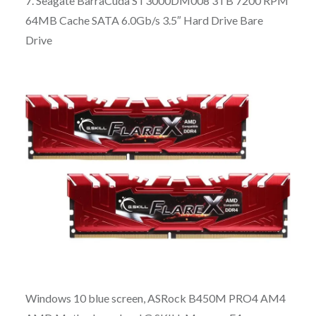
7. Seagate BarraCuda ST3000DM008 3TB 7200 RPM
64MB Cache SATA 6.0Gb/s 3.5″ Hard Drive Bare
Drive
Windows 10 blue screen, ASRock B450M PRO4 AM4