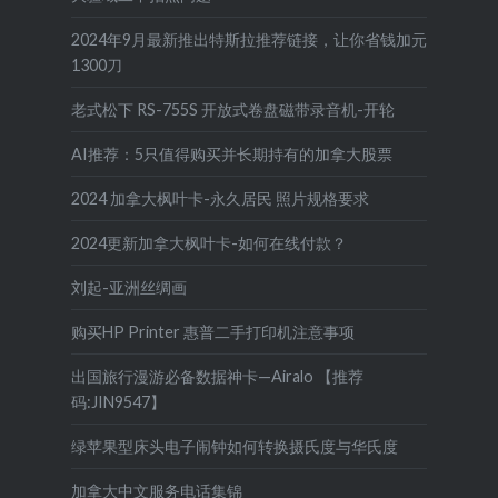
2024年9月最新推出特斯拉推荐链接，让你省钱加元
1300刀
老式松下 RS-755S 开放式卷盘磁带录音机-开轮
AI推荐：5只值得购买并长期持有的加拿大股票
2024 加拿大枫叶卡-永久居民 照片规格要求
2024更新加拿大枫叶卡-如何在线付款？
刘起-亚洲丝绸画
购买HP Printer 惠普二手打印机注意事项
出国旅行漫游必备数据神卡—Airalo 【推荐
码:JIN9547】
绿苹果型床头电子闹钟如何转换摄氏度与华氏度
加拿大中文服务电话集锦