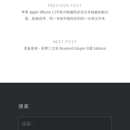
章
PREVIOUS POST
导
苹果 Apple iPhone 12手机与电脑同步音乐专辑被拆散问
题，歌曲排序、同一专辑不能同步到同一分类文件夹
航
NEXT POST
美食菜谱 – 莳萝三文鱼 Roasted Ginger-Dill Salmon
搜索
搜
索：