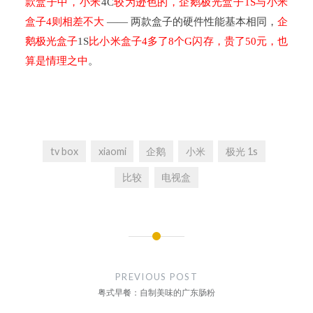
款盒子中，小米
4C
较为逊色的，企鹅极光盒子
1S
与小米
盒子
4
则相差不大
——
两款盒子的硬件性能基本相同，
企
鹅极光盒子
1S
比小米盒子
4
多了
8
个
G
闪存，贵了
50
元，也
算是情理之中
。
tv box
xiaomi
企鹅
小米
极光 1s
比较
电视盒
文
章
PREVIOUS POST
导
粤式早餐：自制美味的广东肠粉