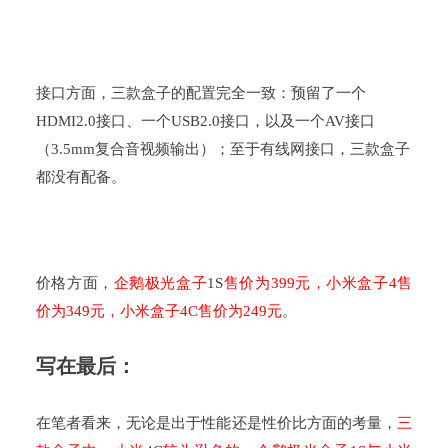
接口方面，三款盒子的配置完全一致：预留了一个
HDMI2.0
接口、一个
USB2.0
接口，以及一个
AV
接口
（
3.5mm
复合音视频输出）；至于有线网接口，三款盒子
都没有配备。
价格方面，
企鹅极光盒子
1S
售价为
399
元，小米盒子
4
售
价为
349
元，小米盒子
4C
售价为
249
元
。
写在最后：
在笔者看来，无论是出于性能还是性价比方面的考量，
三