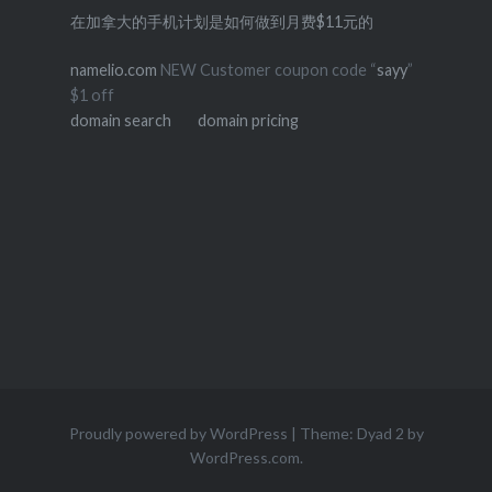
在加拿大的手机计划是如何做到月费$11元的
namelio.com
NEW Customer coupon code “
sayy
”
$1 off
domain search
domain pricing
Proudly powered by WordPress
|
Theme: Dyad 2 by
WordPress.com
.