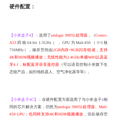
硬件配置：
【小米盒子
4
】
：选用了
amlogic S905L
处理器
，（
Cortex-
A53
四核
64-bit 1.5GHz
），
GPU
为
Mali-450
（
3+2
核
750MHz
），储存空间由
2GB
内存
+8GB
闪存组成，支持
4K
和
HDR
视频播放；无线性能为
2.4GHz
单频
WiFi
以及蓝
牙
4.1
，标配蓝牙语音遥控器
（可以语音控制小米旗下生
态链产品，如扫地机器人、空气净化器等等）。
【小米盒子
4C
】
：在硬件配置方面选用了与小米盒子
4
相
同的芯片解决方案，仍然为
amlogic S905L
处理器、
Mali-
450 GPU
；也同样支持
4K
和
HDR
视频播放
，但在储存空