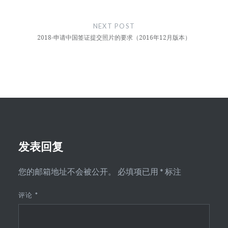
航
NEXT POST
2018-申请中国签证提交照片的要求（2016年12月版本）
发表回复
您的邮箱地址不会被公开。
必填项已用
*
标注
评论
*