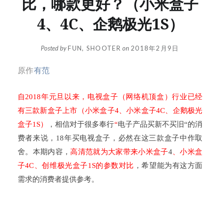
比，哪款更好？（小米盒子
4、4C、企鹅极光1S）
Posted by
FUN, SHOOTER
on
2018年2月9日
原作
有范
：
自
2018
年元旦以来，电视盒子（网络机顶盒）行业已经
有三款新盒子上市（小米盒子
4
、小米盒子
4C
、企鹅极光
盒子
1S
）
，相信对于很多奉行
“
电子产品买新不买旧
“
的消
费者来说，
18
年买电视盒子，必然在这三款盒子中作取
舍。本期内容，
高清范就为大家带来小米盒子
4
、小米盒
子
4C
、创维极光盒子
1S
的参数对比
，希望能为有这方面
需求的消费者提供参考。