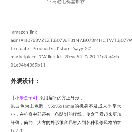
亚马逊电视盒推荐
================================
[amazon_link
asins=’B0768VZ1ZT,B0796F31N7,
B078MHCTWT,B077W8
template=’ProductGrid’ store=’sayy-20′
marketplace=’CA’ link_id=’20eaa5ff-0a20-11e8-a4cb-
81e94b4365b1′]
外观设计：
【小米盒子
4
】
采用扁平的方正外形，
以白色为主色调，
95x95x16mm
的机身不及成人手掌大
小，在机身中部还有一条阴刻的腰线，使盒子看起来更加
纤薄，简约、大方的外形很容易融入到各种装修风格的客
厅之中。