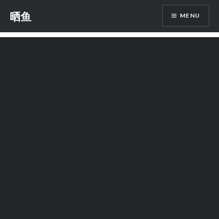
Skip
晒鱼
MENU
to
content