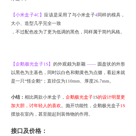
【小米盒子
4C
】
应该是采用了与小米盒子
4
同样的模具，
大小、造型几乎完全一致
，不过配色改为了更为低调的黑色，同样属于简约风格。
【企鹅极光盒子
1S
】
的外观颇为新颖
——
圆盘状的外形
以黑色为主基色，同时以白色和鹅黄色为点缀，看起来就
是一只
“
怪企鹅
“
；直径仅为
110mm
、厚度
26.7mm
。
小结：
相比两款小米盒子，
企鹅极光盒子
1S
的设计明显更
加大胆，讨年轻人的喜欢
。抛开功能性，企鹅极光盒子
1S
摆放在室内，甚至能起到装饰物的作用。
接口及价格：