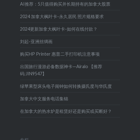
AI推荐：5只值得购买并长期持有的加拿大股票
2024 加拿大枫叶卡-永久居民 照片规格要求
2024更新加拿大枫叶卡-如何在线付款？
刘起-亚洲丝绸画
购买HP Printer 惠普二手打印机注意事项
出国旅行漫游必备数据神卡—Airalo 【推荐
码:JIN9547】
绿苹果型床头电子闹钟如何转换摄氏度与华氏度
加拿大中文服务电话集锦
在加拿大的热水炉是租赁好还是购买或买断好？
专栏