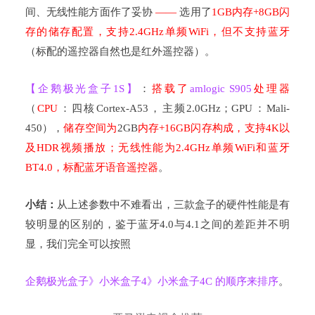
间、无线性能方面作了妥协
——
选用了
1GB
内存
+8GB
闪
存的储存配置，支持
2.4GHz
单频
WiFi
，但不支持蓝牙
（标配的遥控器自然也是红外遥控器）。
【企鹅极光盒子
1S
】
：
搭载了
amlogic S905
处理器
（
CPU
：四核
Cortex-A53
，主频
2.0GHz
；
GPU
：
Mali-
450
），
储存空间为
2GB
内存
+16GB
闪存构成，支持
4K
以
及
HDR
视频播放；无线性能为
2.4GHz
单频
WiFi
和蓝牙
BT4.0
，标配蓝牙语音遥控器
。
小结：
从上述参数中不难看出，三款盒子的硬件性能是有
较明显的区别的，鉴于蓝牙
4.0
与
4.1
之间的差距并不明
显，我们完全可以按照
企鹅极光盒子》小米盒子
4
》小米盒子
4C
的顺序来排序
。