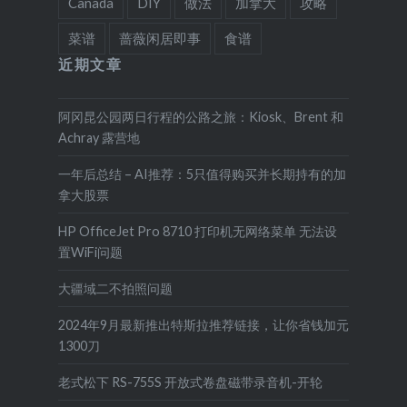
Canada
DIY
做法
加拿大
攻略
菜谱
蔷薇闲居即事
食谱
近期文章
阿冈昆公园两日行程的公路之旅：Kiosk、Brent 和
Achray 露营地
一年后总结 – AI推荐：5只值得购买并长期持有的加
拿大股票
HP OfficeJet Pro 8710 打印机无网络菜单 无法设
置WiFi问题
大疆域二不拍照问题
2024年9月最新推出特斯拉推荐链接，让你省钱加元
1300刀
老式松下 RS-755S 开放式卷盘磁带录音机-开轮