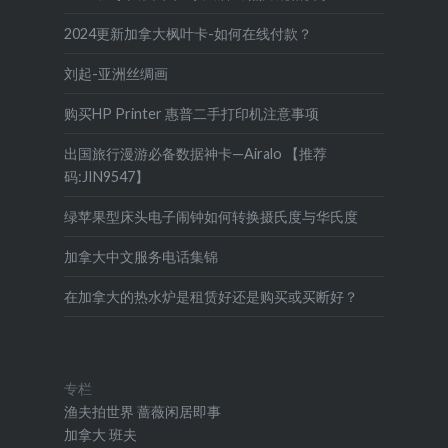
2024更新加拿大枫叶卡-如何在线付款？
刘起-亚洲丝绸画
购买HP Printer 惠普二手打印机注意事项
出国旅行漫游必备数据神卡—Airalo 【推荐
码:JIN9547】
绿苹果型床头电子闹钟如何转换摄氏度与华氏度
加拿大中文服务电话集锦
在加拿大的热水炉是租赁好还是购买或买断好？
专栏
渔夫拍世界
蔷薇闲居即事
加拿大
班夫