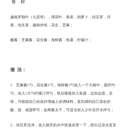
食 材
越南罗勒叶（九层塔），薄荷叶，香菜，胡萝卜，绿豆芽，洋
葱，包生菜，越南米纸，花生，芝麻；
蘸酱：芝麻酱，花生酱，海鲜酱，鱼露，柠檬汁；
做 法：
1、芝麻酱1勺，花生酱1勺，海鲜酱3勺放入一个大碗中，搅拌均
匀，加入1大勺柠檬汁拌匀，然后慢慢加入鱼露，边加边搅，尝
味，可根据自己的喜好增减上述调味料，直到调到自己喜欢的
酸、甜、咸度即可；如果酱太干，可适当加入少许凉开水拌匀；
2、绿豆芽洗净，放入烧开的水中快速汆烫一下，捞出过凉水直至