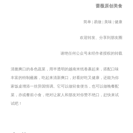
蔷薇原创美食
简单 | 易做 | 美味 | 健康
欢迎转发、分享到朋友圈
谢绝任何公众号未经作者授权的转载
清脆爽口的各色蔬菜，用半透明的越南米纸卷裹起来，搭配口味
丰富的特制蘸酱，吃起来清新爽口，好看好吃又健康，还能为你
家饭桌增添一丝异国情调。它可以做轻食便当，也可以做晚餐配
菜，亦或餐前小食，绝对让家人和朋友对你赞不绝口，赶快来试
试吧！