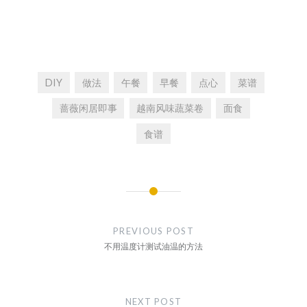
DIY
做法
午餐
早餐
点心
菜谱
蔷薇闲居即事
越南风味蔬菜卷
面食
食谱
文
章
PREVIOUS POST
导
不用温度计测试油温的方法
航
NEXT POST