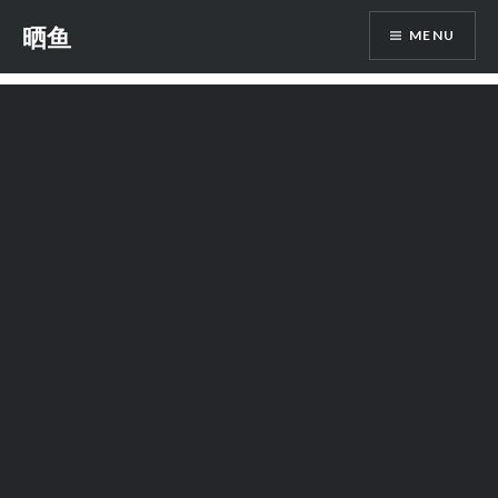
Skip
晒鱼
MENU
to
content