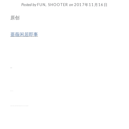
Posted by
FUN, SHOOTER
on
2017年11月16日
原创
蔷薇闲居即事
蔷薇闲居即事
微信号 qiangwei-xianju
功能介绍 在忙碌、琐碎的生活中，发现小而美的日常，跟随蔷薇，共同品味生活中的美食、美物、美景、美趣，简单、精致、优雅地过好每一天！