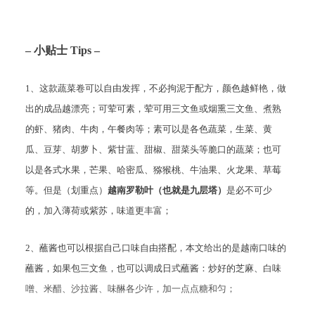
– 小贴士 Tips –
1、这款蔬菜卷可以自由发挥，不必拘泥于配方，颜色越鲜艳，做
出的成品越漂亮；可荤可素，荤可用三文鱼或烟熏三文鱼、煮熟
的虾、猪肉、牛肉，午餐肉等；素可以是各色蔬菜，生菜、黄
瓜、豆芽、胡萝卜、紫甘蓝、甜椒、甜菜头等脆口的蔬菜；也可
以是各式水果，芒果、哈密瓜、猕猴桃、牛油果、火龙果、草莓
等。但是（划重点）
越南罗勒叶（也就是九层塔）
是必不可少
的，加入薄荷或紫苏，味道更丰富；
2、蘸酱也可以根据自己口味自由搭配，本文给出的是越南口味的
蘸酱，如果包三文鱼，也可以调成日式蘸酱：炒好的芝麻、白味
噌、米醋、沙拉酱、味醂各少许，加一点点糖和匀；