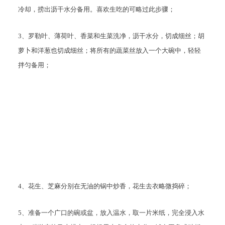
冷却，捞出沥干水分备用。喜欢生吃的可略过此步骤；
3、罗勒叶、薄荷叶、香菜和生菜洗净，沥干水分，切成细丝；胡
萝卜和洋葱也切成细丝；将所有的蔬菜丝放入一个大碗中，轻轻
拌匀备用；
4、花生、芝麻分别在无油的锅中炒香，花生去衣略微捣碎；
5、准备一个广口的碗或盆，放入温水，取一片米纸，完全浸入水