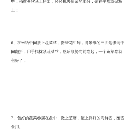
中，稍微变软马上捞出，轻轻甩去多余的水分，铺在平盘或砧板
上；
6、在米纸中间放上蔬菜丝，撒些花生碎，将米纸的三面边缘向中
间翻折，用手指拢紧蔬菜丝，然后顺势向前卷起，一个蔬菜卷就
包好了；
7、包好的蔬菜卷摆在盘中，撒上芝麻，配上拌好的海鲜酱，蘸酱
食用。