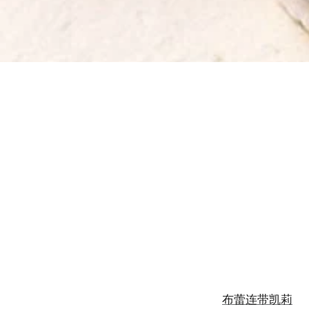
布蕾连带凯莉