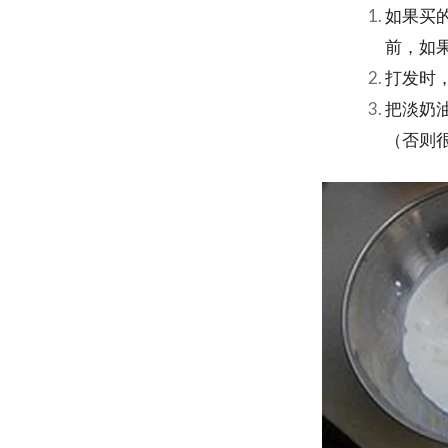
如果买
前，如
打发时
把淡奶
（否则