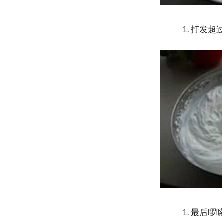
打发超
最后啰