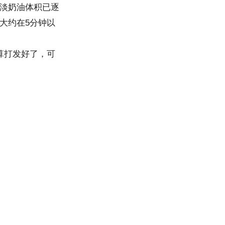
淡奶油体积已逐
5
大约在
分钟以
算打发好了，可