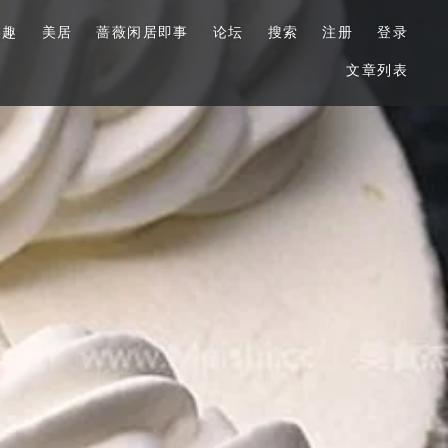
美趣
美居
蔷薇闲居即事
论坛
搜索
注册
登录
文章列表