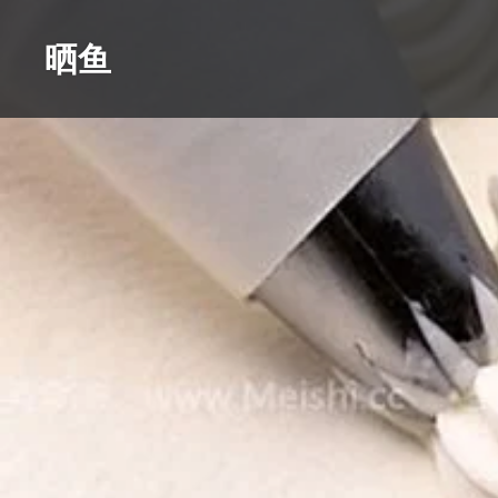
Skip
to
晒鱼
content