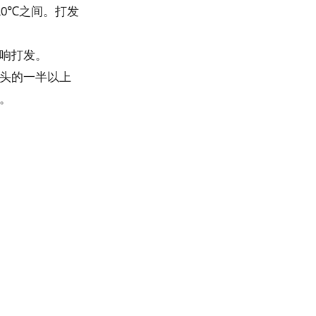
10
℃
之间。打发
响打发。
头的一半以上
。