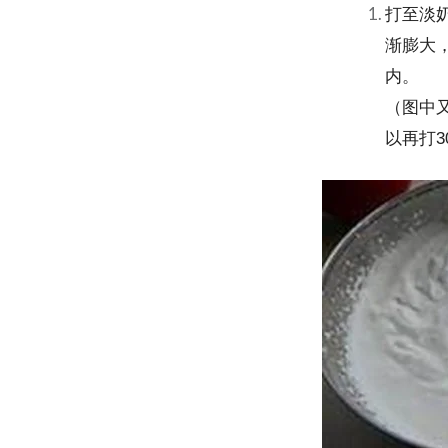
打至淡
渐膨大
内。
（图中
3
以再打