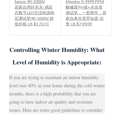
Sensor 90-1000V
Monitor 0-9999 PPM
居家自用好东东-感应
酸碱度PH值+水杂质
式数字LED交流电源电
测试笔，一套两件，居
压测试笔90-1000V 超
家自来水质早知道-仅
低价格 US $1.72/只
售 US $7.99/对
Controlling Winter Humidity: What
Level of Humidity is Appropriate:
If you are trying to maintain an indoor humidity
level over 40% in your home during the cold winter
months, there is a high probability that you are
going to have indoor air quality and moisture
issues. Here are some good guidelines to consider: