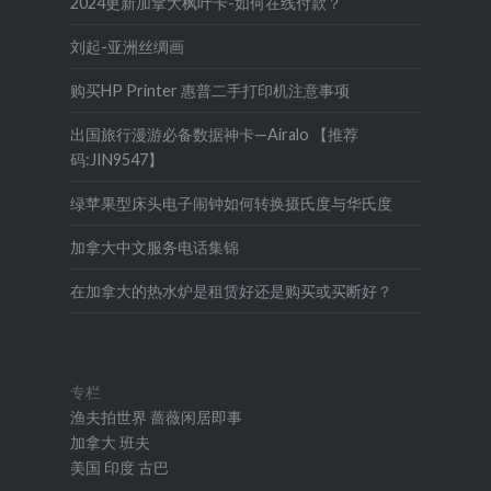
2024更新加拿大枫叶卡-如何在线付款？
刘起-亚洲丝绸画
购买HP Printer 惠普二手打印机注意事项
出国旅行漫游必备数据神卡—Airalo 【推荐
码:JIN9547】
绿苹果型床头电子闹钟如何转换摄氏度与华氏度
加拿大中文服务电话集锦
在加拿大的热水炉是租赁好还是购买或买断好？
专栏
渔夫拍世界
蔷薇闲居即事
加拿大
班夫
美国
印度
古巴