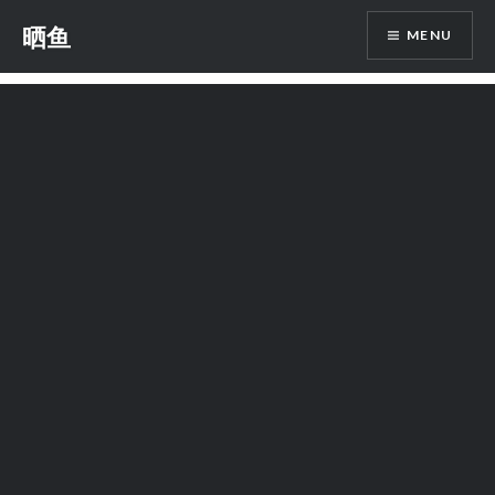
Skip
晒鱼
MENU
to
content