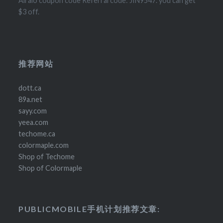
Airalo coupon code Referral code: JIN9547. you can get
$3 off.
推荐网站
dott.ca
89a.net
sayy.com
yeea.com
techome.ca
colormaple.com
Shop of Techome
Shop of Colormaple
PUBLICMOBILE手机计划推荐文章: