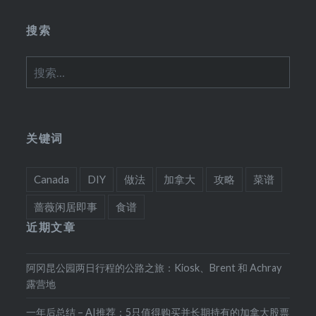
搜索
搜
索：
关键词
Canada
DIY
做法
加拿大
攻略
菜谱
蔷薇闲居即事
食谱
近期文章
阿冈昆公园两日行程的公路之旅：Kiosk、Brent 和 Achray
露营地
一年后总结 – AI推荐：5只值得购买并长期持有的加拿大股票