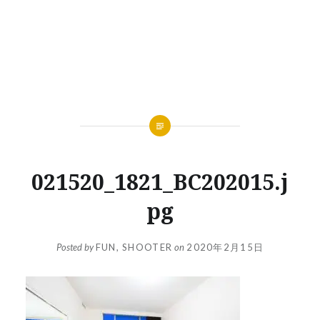
021520_1821_BC202015.j
pg
Posted by
FUN, SHOOTER
on
2020年2月15日