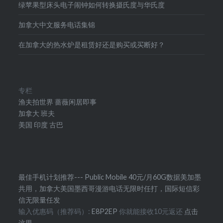
绿苹果型床头电子闹钟如何转换摄氏度与华氏度
加拿大中文服务电话集锦
在加拿大的热水炉是租赁好还是购买或买断好？
专栏
渔夫拍世界
蔷薇闲居即事
加拿大
班夫
美国
印度
古巴
最佳手机计划推荐--- Public Mobile 40元/月60G数据美加墨
共用，加拿大美国墨西哥漫游电话无限时任打，国际短信彩
信无限量任发
输入优惠码（推荐码）:
E8P2EP
你就能接收10元返还
点击
这里