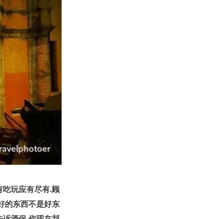
有吃玩应有尽有.顾
好的东西不是好东
告诉酒保.你现在邦