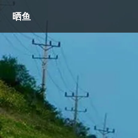
Skip
to
晒鱼
content