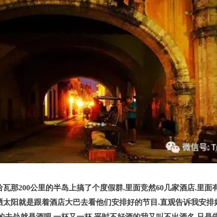
瓦那200公里的半岛上搞了个度假群.里面竞然60几家酒店.里面
晒太阳就是跟着酒店大巴去看他们安排好的节目.直观告诉我安排
的去处就是酒吧.一杯又一杯.平时不好酒的我又叫不出酒名.只是