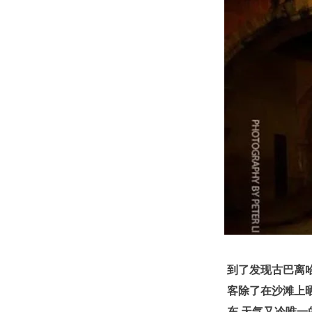
到了发现古巴离哈
客除了在沙滩上
东.天气又冷唯一