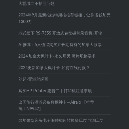
大疆域二不拍照问题
2024年9月最新推出特斯拉推荐链接，让你省钱加元
1300刀
老式松下 RS-755S 开放式卷盘磁带录音机-开轮
AI推荐：5只值得购买并长期持有的加拿大股票
2024 加拿大枫叶卡-永久居民 照片规格要求
2024更新加拿大枫叶卡-如何在线付款？
刘起-亚洲丝绸画
购买HP Printer 惠普二手打印机注意事项
出国旅行漫游必备数据神卡—Airalo 【推荐
码:JIN9547】
绿苹果型床头电子闹钟如何转换摄氏度与华氏度