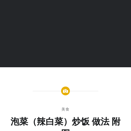
美食
泡菜（辣白菜）炒饭 做法 附