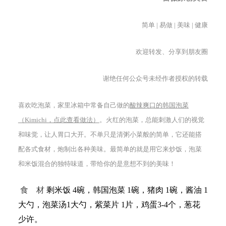
简单 | 易做 | 美味 | 健康
欢迎转发、分享到朋友圈
谢绝任何公众号未经作者授权的转载
喜欢吃泡菜，家里冰箱中常备自己做的
酸辣爽口的韩国泡菜
（Kimichi，点此查看做法）
。火红的泡菜，总能刺激人们的视觉
和味觉，让人胃口大开。不单只是清粥小菜般的简单，它还能搭
配各式食材，炮制出各种美味。最简单的就是用它来炒饭，泡菜
和米饭混合的独特味道，带给你的是意想不到的美味！
食 材
剩米饭 4碗，韩国泡菜 1碗，猪肉 1碗，酱油 1
大勺，泡菜汤1大勺，紫菜片 1片，鸡蛋3-4个，葱花
少许。