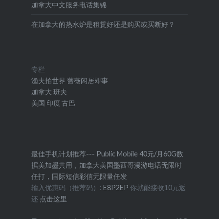
加拿大中文服务电话集锦
在加拿大的热水炉是租赁好还是购买或买断好？
专栏
渔夫拍世界
蔷薇闲居即事
加拿大
班夫
美国
印度
古巴
最佳手机计划推荐--- Public Mobile 40元/月60G数
据美加墨共用，加拿大美国墨西哥漫游电话无限时
任打，国际短信彩信无限量任发
输入优惠码（推荐码）:
E8P2EP
你就能接收10元返
还
点击这里