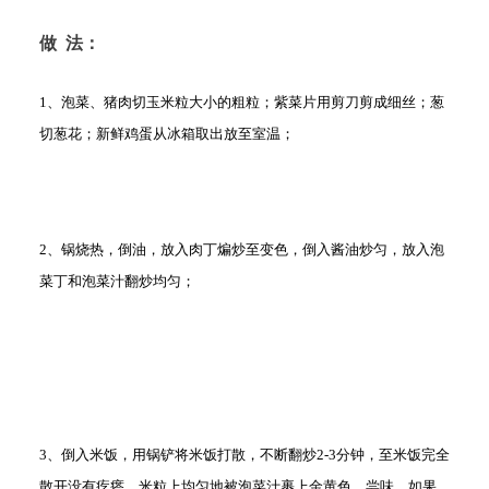
做 法：
1、泡菜、猪肉切玉米粒大小的粗粒；紫菜片用剪刀剪成细丝；葱
切葱花；新鲜鸡蛋从冰箱取出放至室温；
2、锅烧热，倒油，放入肉丁煸炒至变色，倒入酱油炒匀，放入泡
菜丁和泡菜汁翻炒均匀；
3、倒入米饭，用锅铲将米饭打散，不断翻炒2-3分钟，至米饭完全
散开没有疙瘩，米粒上均匀地被泡菜汁裹上金黄色，尝味，如果