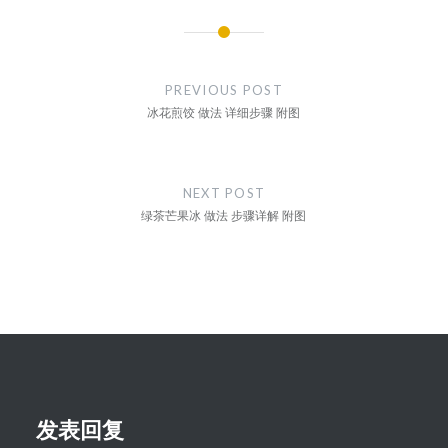
文
章
PREVIOUS POST
导
冰花煎饺 做法 详细步骤 附图
航
NEXT POST
绿茶芒果冰 做法 步骤详解 附图
发表回复