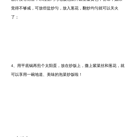
觉得不够咸，可放些盐炒匀，放入葱花，翻炒均匀就可以关火
了；
4、用平底锅再煎个太阳蛋，放在炒饭上，撒上紫菜丝和葱花，就
可以享用一碗地道、美味的泡菜炒饭啦！