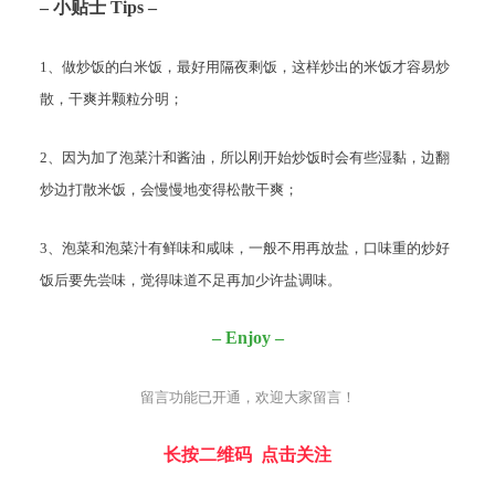
– 小贴士 Tips –
1、做炒饭的白米饭，最好用隔夜剩饭，这样炒出的米饭才容易炒
散，干爽并颗粒分明；
2、因为加了泡菜汁和酱油，所以刚开始炒饭时会有些湿黏，边翻
炒边打散米饭，会慢慢地变得松散干爽；
3、泡菜和泡菜汁有鲜味和咸味，一般不用再放盐，口味重的炒好
饭后要先尝味，觉得味道不足再加少许盐调味。
– Enjoy –
留言功能已开通，欢迎大家留言！
长按二维码 点击关注