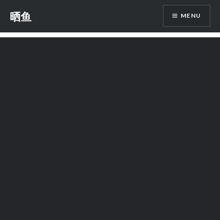
Skip
晒鱼
MENU
to
content