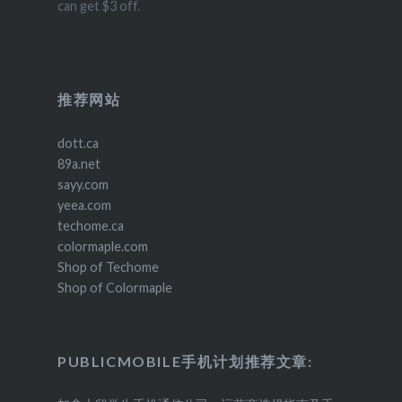
can get $3 off.
推荐网站
dott.ca
89a.net
sayy.com
yeea.com
techome.ca
colormaple.com
Shop of Techome
Shop of Colormaple
PUBLICMOBILE手机计划推荐文章: