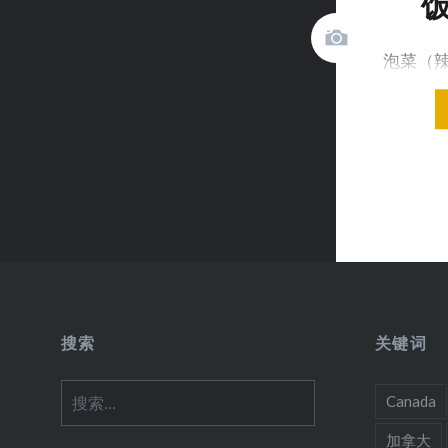
饭
泡菜（辣
户 晒鱼
搜索
关键词
搜
Canada
索：
加拿大