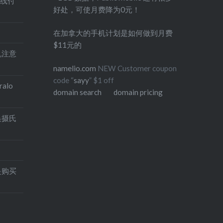
在线付
好处，可使月费降为0元！
在加拿大的手机计划是如何做到月费
$11元的
印机注意
namelio.com
NEW Customer coupon
code “
sayy
” $1 off
alo
domain search
domain pricing
换摄氏
是购买