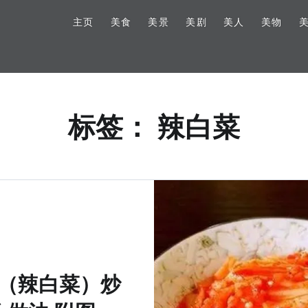
主页
美食
美景
美剧
美人
美物
标签：
辣白菜
（辣白菜）炒