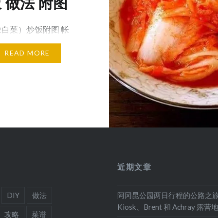
 做法 附图
白菜）炒饭附图 帐
 类别 …
READ MORE
近期文章
DIY
做法
阿冈昆公园两日行程的公路之
Kiosk、Brent 和 Achray 露营
攻略
菜谱