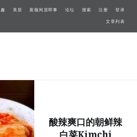
美趣
美居
蔷薇闲居即事
论坛
搜索
注册
登录
文章列表
酸辣爽口的朝鲜辣
白菜Kimchi