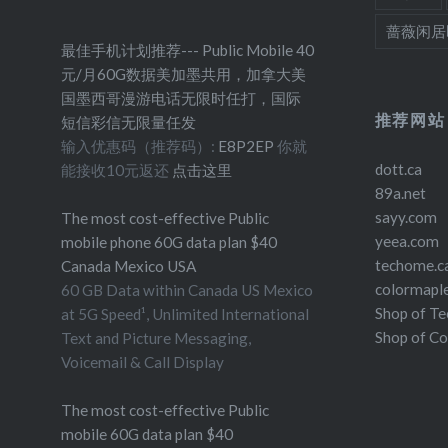
蔷薇闲居
最佳手机计划推荐--- Public Mobile 40
元/月60G数据美加墨共用，加拿大美
国墨西哥漫游电话无限时任打，国际
推荐网站
短信彩信无限量任发
输入优惠码（推荐码）:
E8P2EP
你就
dott.ca
能接收10元返还
点击这里
89a.net
sayy.com
The most cost-effective Public
yeea.com
mobile phone 60G data plan $40
techome.c
Canada Mexico USA
colormapl
60 GB Data within Canada US Mexico
Shop of T
at 5G Speed¹, Unlimited International
Shop of C
Text and Picture Messaging,
Voicemail & Call Display
The most cost-effective Public
mobile 60G data plan $40