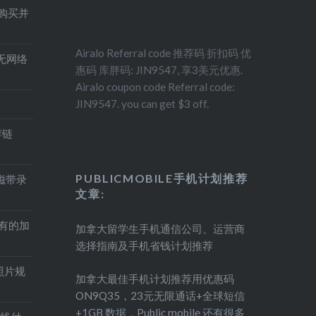
得购买并
Airalo Referral code 推荐码 折扣码 优
印机无网络
惠码 库胖码: JIN9547, 享3美元优惠.
Airalo coupon code Referral code:
JIN9547. you can get $3 off.
荐链
PUBLICMOBILE手机计划推荐
盘磁带录
文章:
持有的加
加拿大留学生手机通信公司、运营商
选择指南及手机省钱计划推荐
照片规
加拿大最佳手机计划推荐用优惠码
ON9Q35，23元无限通话+全球短信
+1GB 数据，Public mobile 还有很多