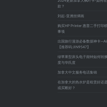
2024更新加拿大枫叶卡-如何
款？
刘起-亚洲丝绸画
购买HP Printer 惠普二手打
事项
出国旅行漫游必备数据神卡—Air
【推荐码:JIN9547】
绿苹果型床头电子闹钟如何转
度与华氏度
加拿大中文服务电话集锦
在加拿大的热水炉是租赁好还
或买断好？