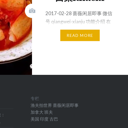
2017-02-28 蔷薇闲居即事 微信
号 qiangwei-xianju 功能介绍 在
忙碌、琐碎的生活中，发…
READ MORE
专栏
渔夫拍世界
蔷薇闲居即事
加拿大
班夫
旅：
美国
印度
古巴
地