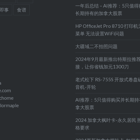
一年后总结 – AI推荐：5只值
即事
食谱
长期持有的加拿大股票
HP OfficeJet Pro 8710 打
菜单 无法设置WiFi问题
大疆域二不拍照问题
2024年9月最新推出特斯拉推
接，让你省钱加元1300刀
老式松下 RS-755S 开放式卷
a
音机-开轮
e.com
echome
AI推荐：5只值得购买并长期
olormaple
拿大股票
2024 加拿大枫叶卡-永久居民 
格要求