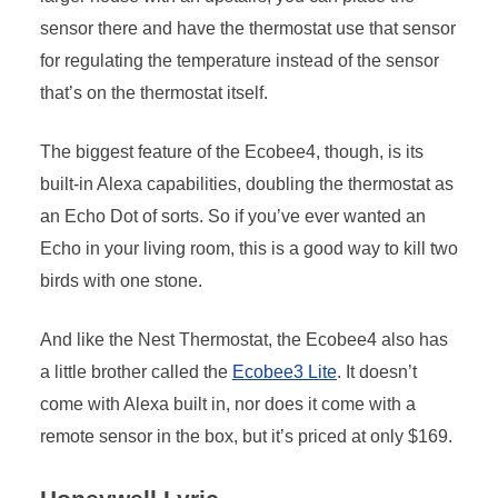
sensor there and have the thermostat use that sensor
for regulating the temperature instead of the sensor
that’s on the thermostat itself.
The biggest feature of the Ecobee4, though, is its
built-in Alexa capabilities, doubling the thermostat as
an Echo Dot of sorts. So if you’ve ever wanted an
Echo in your living room, this is a good way to kill two
birds with one stone.
And like the Nest Thermostat, the Ecobee4 also has
a little brother called the
Ecobee3 Lite
. It doesn’t
come with Alexa built in, nor does it come with a
remote sensor in the box, but it’s priced at only $169.