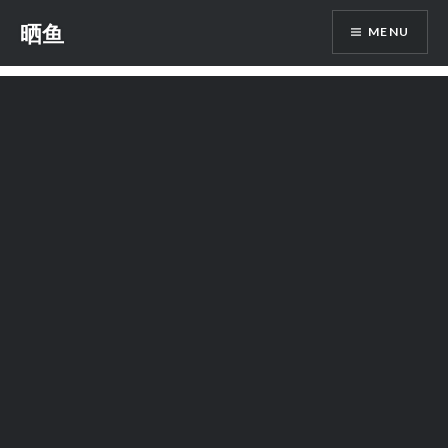
Skip
晒鱼
MENU
to
content